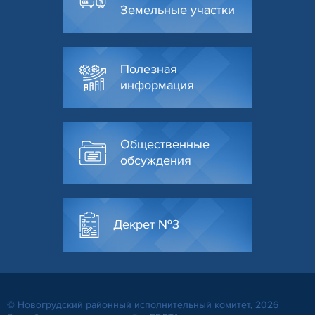
Земельные участки
Полезная
информация
Общественные
обсуждения
Декрет №3
© Новогрудский районный исполнительный комитет, 2026