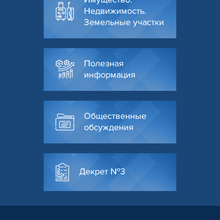
Недвижимость.
Земельные участки
Полезная
информация
Общественные
обсуждения
Декрет №3