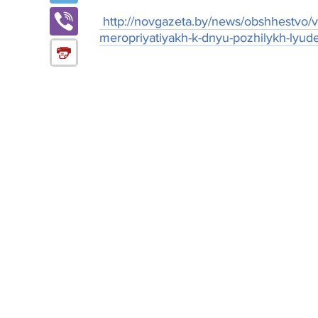
http://novgazeta.by/news/obshhestvo/ve
meropriyatiyakh-k-dnyu-pozhilykh-lyudey