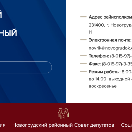
Й
Адрес райисполком
231400, г. Новогруд
НЫЙ
11
Электронная почта:
novrik@novogrudok.
Т
елефон:
(8-015-97)
Факс:
(8-015-97)-3-3
Режим работы:
8.00
до 14.00, выходной 
воскресенье
ия
Новогрудский районный Совет депутатов
Соц