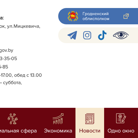
Гродненский
а:
облисполком
ок, ул.Мицкевича,
gov.by
-3-35-05
5-85
-17.00, обед с 13.00
– суббота,
иальная сфера
Экономика
Новости
Одно окно