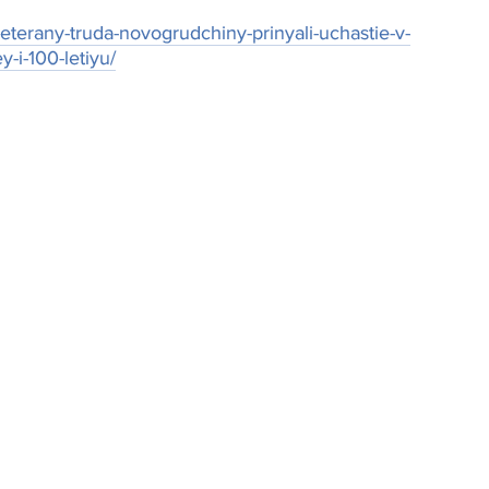
terany-truda-novogrudchiny-prinyali-uchastie-v-
-i-100-letiyu/