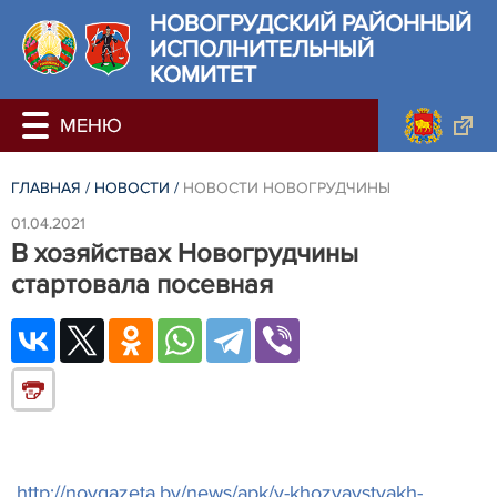
НОВОГРУДСКИЙ РАЙОННЫЙ
ИСПОЛНИТЕЛЬНЫЙ
КОМИТЕТ
ГЛАВНАЯ
/
НОВОСТИ
/
НОВОСТИ НОВОГРУДЧИНЫ
01.04.2021
В хозяйствах Новогрудчины
стартовала посевная
http://novgazeta.by/news/apk/v-khozyaystvakh-