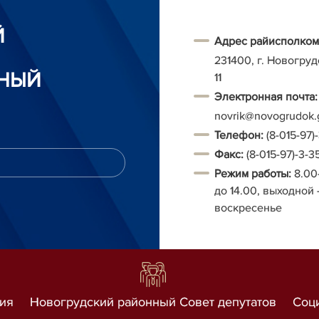
Й
Адрес райисполком
231400, г. Новогруд
НЫЙ
11
Электронная почта:
novrik@novogrudok.
Т
елефон:
(8-015-97)
Факс:
(8-015-97)-3-3
Режим работы:
8.00
до 14.00, выходной 
воскресенье
ия
Новогрудский районный Совет депутатов
Соц