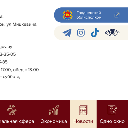
Гродненский
а:
облисполком
ок, ул.Мицкевича,
gov.by
-3-35-05
5-85
-17.00, обед с 13.00
– суббота,
иальная сфера
Экономика
Новости
Одно окно