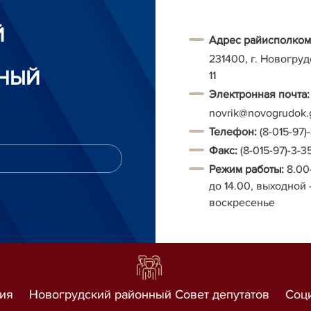
Й
Адрес райисполком
231400, г. Новогруд
НЫЙ
11
Электронная почта:
novrik@novogrudok.
Т
елефон:
(8-015-97)
Факс:
(8-015-97)-3-3
Режим работы:
8.00
до 14.00, выходной 
воскресенье
ия
Новогрудский районный Совет депутатов
Соц