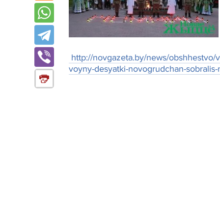
http://novgazeta.by/news/obshhestvo/v
voyny-desyatki-novogrudchan-sobralis-