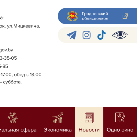
Гродненский
а:
облисполком
ок, ул.Мицкевича,
gov.by
-3-35-05
5-85
-17.00, обед с 13.00
– суббота,
иальная сфера
Экономика
Новости
Одно окно