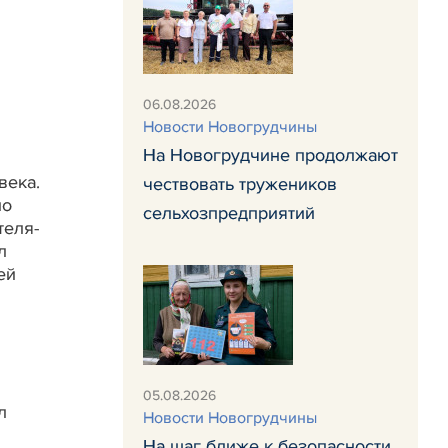
06.08.2026
Новости Новогрудчины
На Новогрудчине продолжают
века.
чествовать тружеников
по
сельхозпредприятий
теля-
л
ей
05.08.2026
л
Новости Новогрудчины
На шаг ближе к безопасности