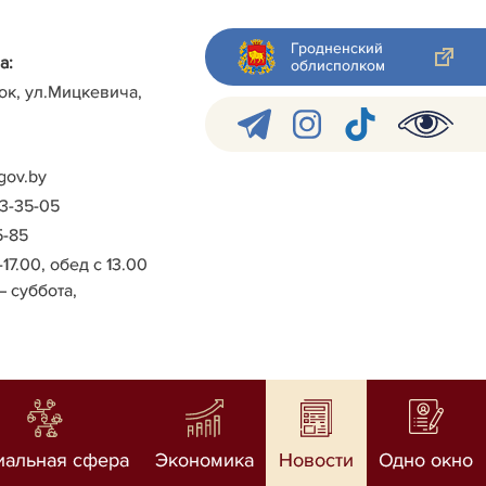
Гродненский
а:
облисполком
ок, ул.Мицкевича,
gov.by
-3-35-05
5-85
-17.00, обед с 13.00
– суббота,
иальная сфера
Экономика
Новости
Одно окно