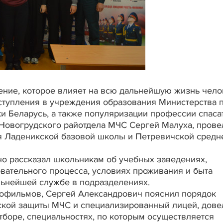
ние, которое влияет на всю дальнейшую жизнь чело
ступления в учреждения образования Министерства 
 Беларусь, а также популяризации профессии спаса
 Новогрудского райотдела МЧС Сергей Малуха, прове
я Ладеникской базовой школы и Петревичской средн
но рассказал школьникам об учебных заведениях,
овательного процесса, условиях проживания и быта
дальнейшей службе в подразделениях.
еофильмов, Сергей Александрович пояснил порядок
ской защиты МЧС и специализированный лицей, дове
боре, специальностях, по которым осуществляется