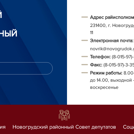
Й
Адрес райисполком
231400, г. Новогруд
НЫЙ
11
Электронная почта:
novrik@novogrudok.
Т
елефон:
(8-015-97)
Факс:
(8-015-97)-3-3
Режим работы:
8.00
до 14.00, выходной 
воскресенье
ия
Новогрудский районный Совет депутатов
Соц