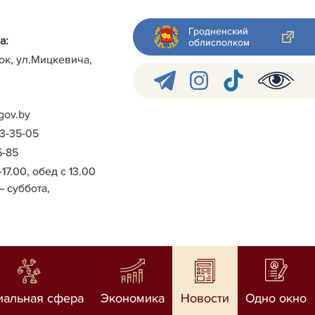
Гродненский
а:
облисполком
ок, ул.Мицкевича,
gov.by
-3-35-05
5-85
-17.00, обед с 13.00
– суббота,
иальная сфера
Экономика
Новости
Одно окно