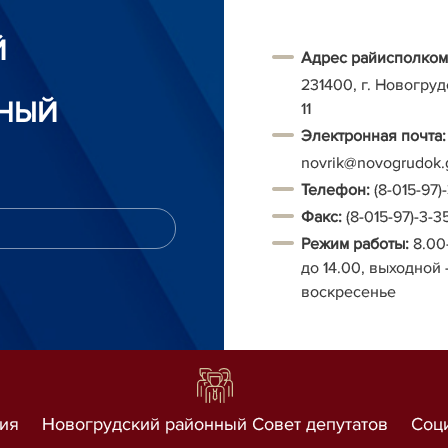
Й
Адрес райисполком
231400, г. Новогруд
НЫЙ
11
Электронная почта:
novrik@novogrudok.
Т
елефон:
(8-015-97)
Факс:
(8-015-97)-3-3
Режим работы:
8.00
до 14.00, выходной 
воскресенье
ия
Новогрудский районный Совет депутатов
Соц