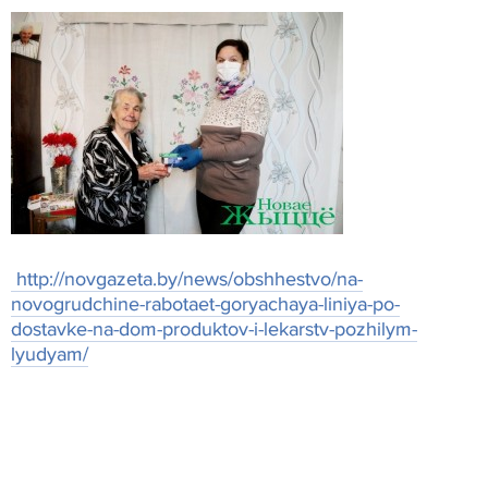
http://novgazeta.by/news/obshhestvo/na-
novogrudchine-rabotaet-goryachaya-liniya-po-
dostavke-na-dom-produktov-i-lekarstv-pozhilym-
lyudyam/