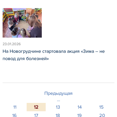
23.01.2026
На Новогрудчине стартовала акция «Зима – не
повод для болезней»
Предыдущая
...
11
12
13
14
15
16
17
18
19
20