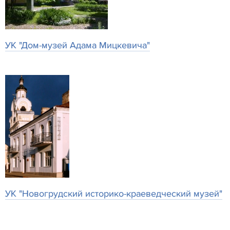
УК "Дом-музей Адама Мицкевича"
УК "Новогрудский историко-краеведческий музей"