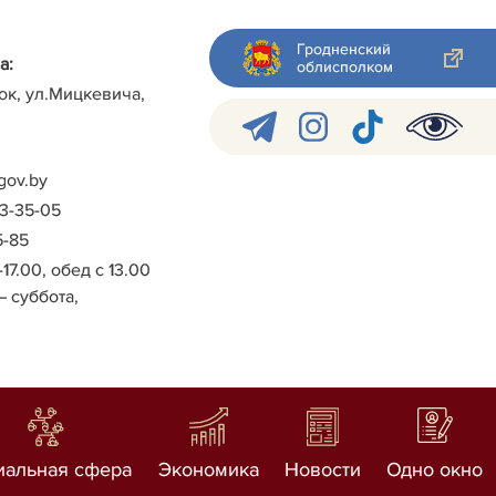
Гродненский
а:
облисполком
ок, ул.Мицкевича,
gov.by
-3-35-05
5-85
-17.00, обед с 13.00
– суббота,
иальная сфера
Экономика
Новости
Одно окно