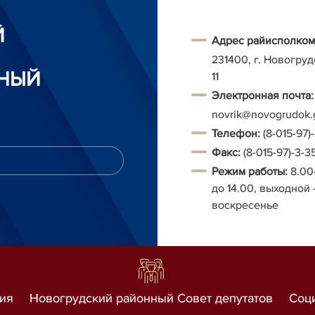
Й
Адрес райисполком
231400, г. Новогруд
НЫЙ
11
Электронная почта:
novrik@novogrudok.
Т
елефон:
(8-015-97)
Факс:
(8-015-97)-3-3
Режим работы:
8.00
до 14.00, выходной 
воскресенье
ия
Новогрудский районный Совет депутатов
Соц