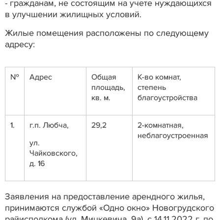
- гражданам, не состоящим на учете нуждающихся
в улучшении жилищных условий.
Жилые помещения расположены по следующему
адресу:
№
Адрес
Общая
К-во комнат,
площадь,
степень
кв. м.
благоустройства
1.
г.п. Любча,
29,2
2-комнатная,
неблагоустроенная
ул.
Чайковского,
д. 16
Заявления на предоставление арендного жилья,
принимаются службой «Одно окно» Новогрудского
райисполкома (ул. Мицкевича, 9а), с 14.11.2022 г. по