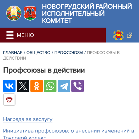
НОВОГРУДСКИЙ РАЙОННЫЙ
ИСПОЛНИТЕЛЬНЫЙ
КОМИТЕТ
ГЛАВНАЯ
/
ОБЩЕСТВО
/
ПРОФСОЮЗЫ
/
ПРОФСОЮЗЫ В
ДЕЙСТВИИ
Профсоюзы в действии
Награда за заслугу
Инициатива профсоюзов: о внесении изменений в
Трудовой кодекс