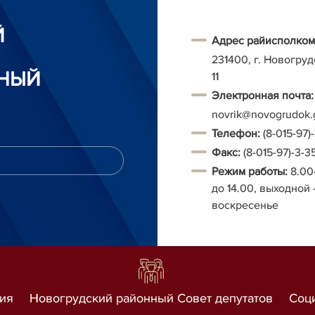
Й
Адрес райисполком
231400, г. Новогруд
НЫЙ
11
Электронная почта:
novrik@novogrudok.
Т
елефон:
(8-015-97)
Факс:
(8-015-97)-3-3
Режим работы:
8.00
до 14.00, выходной 
воскресенье
ия
Новогрудский районный Совет депутатов
Соц