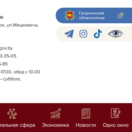
Гродненский
а:
облисполком
ок, ул.Мицкевича,
gov.by
-3-35-05
5-85
-17.00, обед с 13.00
– суббота,
иальная сфера
Экономика
Новости
Одно окно