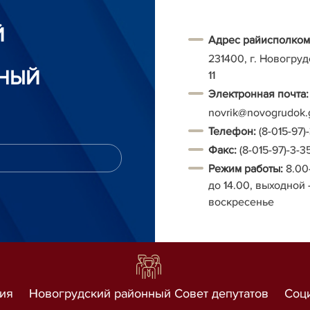
Й
Адрес райисполком
231400, г. Новогруд
НЫЙ
11
Электронная почта:
novrik@novogrudok.
Т
елефон:
(8-015-97)
Факс:
(8-015-97)-3-3
Режим работы:
8.00
до 14.00, выходной 
воскресенье
ия
Новогрудский районный Совет депутатов
Соц