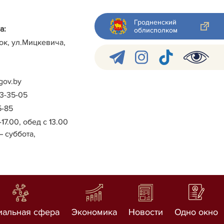
Гродненский
а:
облисполком
ок, ул.Мицкевича,
gov.by
-3-35-05
5-85
-17.00, обед с 13.00
– суббота,
иальная сфера
Экономика
Новости
Одно окно