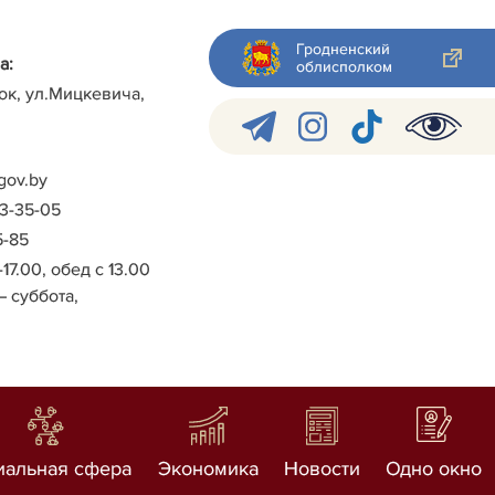
Гродненский
а:
облисполком
ок, ул.Мицкевича,
gov.by
-3-35-05
5-85
-17.00, обед с 13.00
– суббота,
иальная сфера
Экономика
Новости
Одно окно