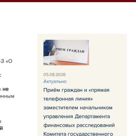
-З «О
к
05.08.2026
Актуально
м
не
Приём граждан и «прямая
ионным
телефонная линия»
заместителем начальником
управления Департамента
о
финансовых расследований
й
Комитета государственного