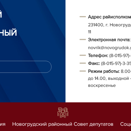
Й
Адрес райисполком
231400, г. Новогруд
НЫЙ
11
Электронная почта:
novrik@novogrudok.
Т
елефон:
(8-015-97)
Факс:
(8-015-97)-3-3
Режим работы:
8.00
до 14.00, выходной 
воскресенье
ия
Новогрудский районный Совет депутатов
Соц