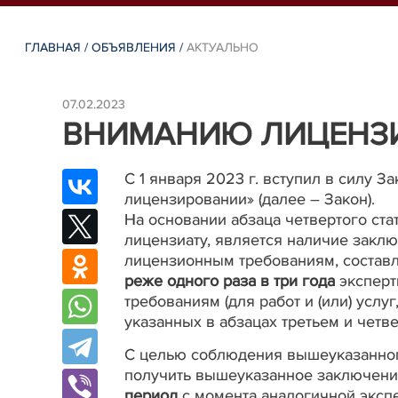
ГЛАВНАЯ
/
ОБЪЯВЛЕНИЯ
/
АКТУАЛЬНО
07.02.2023
ВНИМАНИЮ ЛИЦЕНЗИ
С 1 января 2023 г. вступил в силу З
лицензировании» (далее – Закон).
На основании абзаца четвертого ста
лицензиату, является наличие закл
лицензионным требованиям, состав
реже одного раза в три года
эксперт
требованиям (для работ и (или) усл
указанных в абзацах третьем и четве
С целью соблюдения вышеуказанног
получить вышеуказанное заключени
период
с момента аналогичной экспе