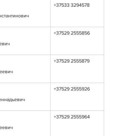
+37533 3294578
нстантинович
+37529 2555856
евич
+37529 2555879
еевич
+37529 2555926
еннадьевич
+37529 2555964
еевич