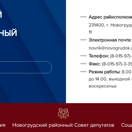
Й
Адрес райисполком
231400, г. Новогруд
НЫЙ
11
Электронная почта:
novrik@novogrudok.
Т
елефон:
(8-015-97)
Факс:
(8-015-97)-3-3
Режим работы:
8.00
до 14.00, выходной 
воскресенье
ия
Новогрудский районный Совет депутатов
Соц