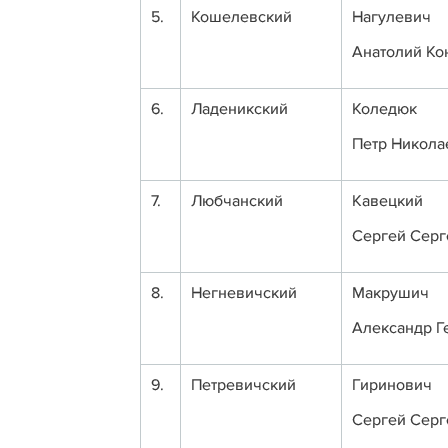
5.
Кошелевский
Нагулевич
Анатолий Ко
6.
Ладеникский
Коледюк
Петр Никола
7.
Любчанский
Кавецкий
Сергей Серг
8.
Негневичский
Макрушич
Александр Г
9.
Петревичский
Гиринович
Сергей Серг