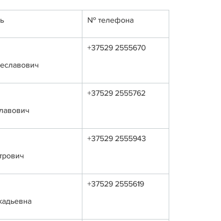
ь
№ телефона
+37529 2555670
чеславович
+37529 2555762
лавович
+37529 2555943
трович
+37529 2555619
кадьевна