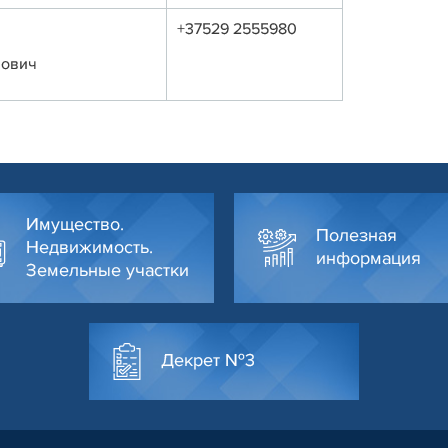
+37529 2555980
лович
Имущество.
Полезная
Недвижимость.
информация
Земельные участки
Декрет №3