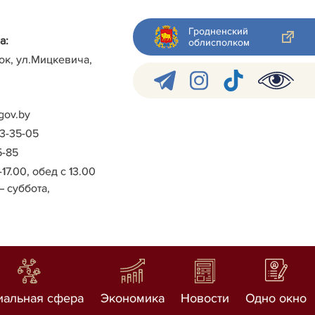
Гродненский
а:
облисполком
ок, ул.Мицкевича,
gov.by
-3-35-05
5-85
-17.00, обед с 13.00
– суббота,
иальная сфера
Экономика
Новости
Одно окно