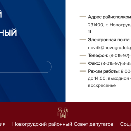
Й
Адрес райисполком
231400, г. Новогруд
НЫЙ
11
Электронная почта:
novrik@novogrudok.
Т
елефон:
(8-015-97)
Факс:
(8-015-97)-3-3
Режим работы:
8.00
до 14.00, выходной 
воскресенье
ия
Новогрудский районный Совет депутатов
Соц