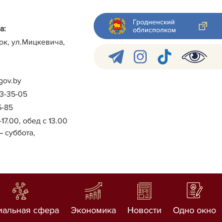
Гродненский
а:
облисполком
ок, ул.Мицкевича,
gov.by
-3-35-05
5-85
-17.00, обед с 13.00
– суббота,
иальная сфера
Экономика
Новости
Одно окно