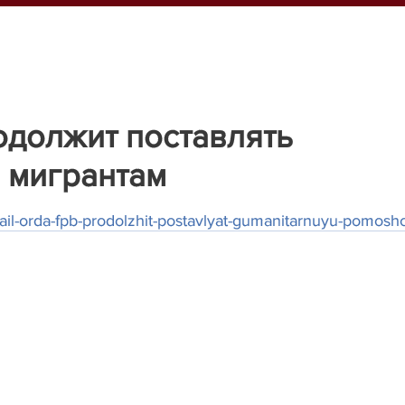
одолжит поставлять
 мигрантам
hail-orda-fpb-prodolzhit-postavlyat-gumanitarnuyu-pomosh