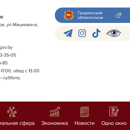
Гродненский
а:
облисполком
ок, ул.Мицкевича,
gov.by
-3-35-05
5-85
-17.00, обед с 13.00
– суббота,
иальная сфера
Экономика
Новости
Одно окно