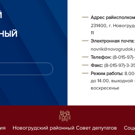
Й
Адрес райисполком
231400, г. Новогруд
НЫЙ
11
Электронная почта:
novrik@novogrudok.
Т
елефон:
(8-015-97)
Факс:
(8-015-97)-3-3
Режим работы:
8.00
до 14.00, выходной 
воскресенье
ия
Новогрудский районный Совет депутатов
Соц