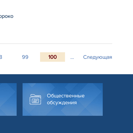
ороко
8
99
100
...
Следующая
Общественные
обсуждения