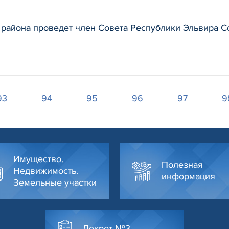
района проведет член Совета Республики Эльвира С
93
94
95
96
97
9
Имущество.
Полезная
Недвижимость.
информация
Земельные участки
Декрет №3