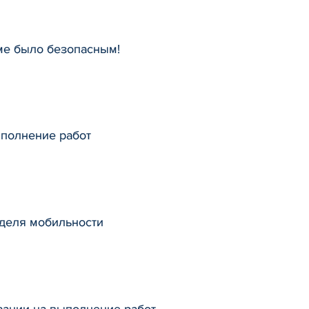
оме было безопасным!
ыполнение работ
еделя мобильности
зации на выполнение работ