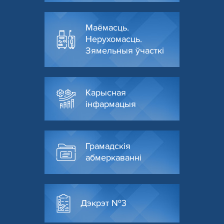
Маёмасць.
Нерухомасць.
Зямельныя ўчасткі
Карысная
інфармацыя
Грамадскія
абмеркаванні
Дэкрэт №3