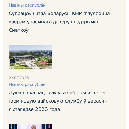
Навiны рэспублiкi
Супрацоўніцтва Беларусі і КНР з'яўляецца
ўзорам узаемнага даверу і падтрымкі-
Снапкоў
23.07.2026
Навiны рэспублiкi
Лукашэнка падпісаў указ аб прызыве на
тэрміновую вайсковую службу ў верасні-
лістападзе 2026 года