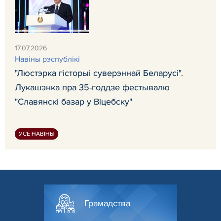
17.07.2026
Навiны рэспублiкi
"Люстэрка гісторыі суверэннай Беларусі".
Лукашэнка пра 35-годдзе фестывалю
"Славянскі базар у Віцебску"
УСЕ НАВІНЫ
Грамадства