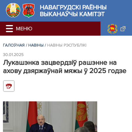
НАВАГРУДСКІ РАЁННЫ
ВЫКАНАЎЧЫ КАМІТЭТ
ГАЛОЎНАЯ
/
НАВIНЫ
/
НАВIНЫ РЭСПУБЛIКI
30.01.2025
Лукашэнка зацвердзіў рашэнне на
ахову дзяржаўнай мяжы ў 2025 годзе