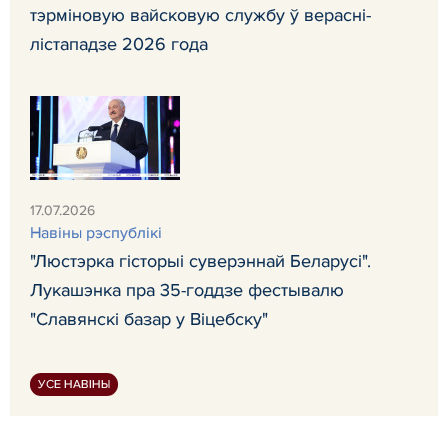
тэрміновую вайсковую службу ў верасні-
лістападзе 2026 года
17.07.2026
Навiны рэспублiкi
"Люстэрка гісторыі суверэннай Беларусі".
Лукашэнка пра 35-годдзе фестывалю
"Славянскі базар у Віцебску"
УСЕ НАВІНЫ