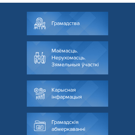
Грамадства
Маёмасць.
Нерухомасць.
Зямельныя ўчасткі
Карысная
інфармацыя
Грамадскія
абмеркаванні