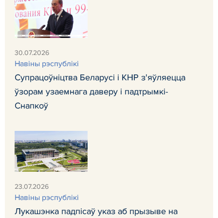
30.07.2026
Навiны рэспублiкi
Супрацоўніцтва Беларусі і КНР з'яўляецца
ўзорам узаемнага даверу і падтрымкі-
Снапкоў
23.07.2026
Навiны рэспублiкi
Лукашэнка падпісаў указ аб прызыве на