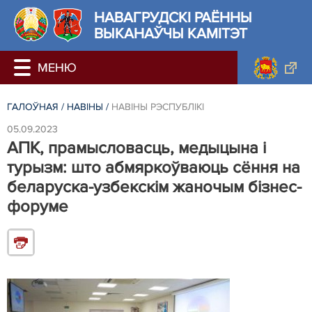
НАВАГРУДСКІ РАЁННЫ
ВЫКАНАЎЧЫ КАМІТЭТ
ГАЛОЎНАЯ
/
НАВIНЫ
/
НАВIНЫ РЭСПУБЛIКI
05.09.2023
АПК, прамысловасць, медыцына і
турызм: што абмяркоўваюць сёння на
беларуска-узбекскім жаночым бізнес-
форуме