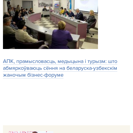
АПК, прамысловасць, медыцына і турызм: што
абмяркоўваюць сёння на беларуска-узбекскім
жаночым бізнес-форуме