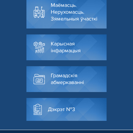
Маёмасць.
Нерухомасць.
Зямельныя ўчасткі
Карысная
інфармацыя
Грамадскія
абмеркаванні
Дэкрэт №3