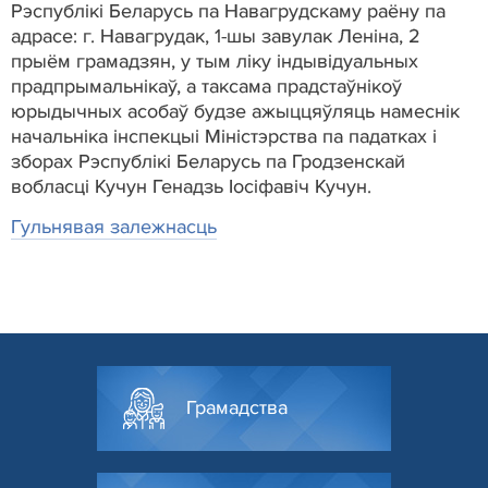
Рэспублікі Беларусь па Навагрудскаму раёну па
адрасе: г. Навагрудак, 1-шы завулак Леніна, 2
прыём грамадзян, у тым ліку індывідуальных
прадпрымальнікаў, а таксама прадстаўнікоў
юрыдычных асобаў будзе ажыццяўляць намеснік
начальніка інспекцыі Міністэрства па падатках і
зборах Рэспублікі Беларусь па Гродзенскай
вобласці Кучун Генадзь Іосіфавіч Кучун.
Гульнявая залежнасць
Грамадства