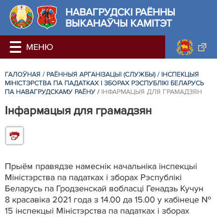
НАВАГРУДСКІ РАЁННЫ
ВЫКАНАЎЧЫ КАМІТЭТ
ГАЛОЎНАЯ
/
РАЁННЫЯ АРГАНІЗАЦЫІ (СЛУЖБЫ)
/
ІНСПЕКЦЫЯ
МІНІСТЭРСТВА ПА ПАДАТКАХ І ЗБОРАХ РЭСПУБЛІКІ БЕЛАРУСЬ
ПА НАВАГРУДСКАМУ РАЁНУ
/
ІНФАРМАЦЫЯ ДЛЯ ГРАМАДЗЯН
Інфармацыя для грамадзян
Прыём правядзе намеснік начальніка інспекцыі
Міністэрства па падатках і зборах Рэспублікі
Беларусь па Гродзенскай вобласці Генадзь Кучун
8 красавіка 2021 года з 14.00 да 15.00 у кабінеце №
15 інспекцыі Міністэрства па падатках і зборах